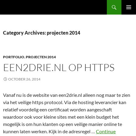
Skip
Search
een2drie.nl
to
PRIMAR
content
MENU
Category Archives: projecten 2014
PORTFOLIO
,
PROJECTEN 2014
EEN2DRIE.NL OP HTTPS
OCTOBER 26, 2014
Vanaf nu is de website van een2drie.nl alleen nog maar te zien
via het veilige https protocol. Via de hosting leverancier kan
relatief voordelig een certificaat worden aangeschaft
waardoor ook voor kleine sites met een klein budget het
mogelijk is om hun klanten op een veilige manier online te
kunnen laten werken. Kijk in de adresregel …
Continue