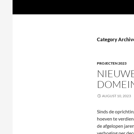
Search
een2drie.nl
Skip
to
content
Category Archive
PROJECTEN 2023
NIEUWE
DOMEIN
AUGUST 10, 2023
Sinds de oprichti
hoeven te verdiene
de afgelopen jar
verhoging per dec