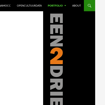
INAMOCC
OPENCULTUURDATA
PORTFOLIO
ABOUT
websites en ICT advies