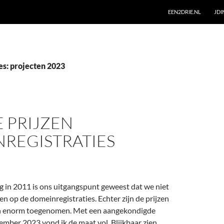
EEN2DRIE.NL
JD
s: projecten 2023
 PRIJZEN
REGISTRATIES
ng in 2011 is ons uitgangspunt geweest dat we niet
n op de domeinregistraties. Echter zijn de prijzen
en enorm toegenomen. Met een aangekondigde
ember 2023 vond ik de maat vol. Blijkbaar zien