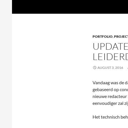
Search
een2drie.nl
Skip
to
content
PORTFOLIO
,
PROJEC
UPDATE
LEIDE
AUGUST 3, 2016
Vandaag was de d
gebaseerd op conc
nieuwe redacteur 
eenvoudiger zal zi
Het technisch behe