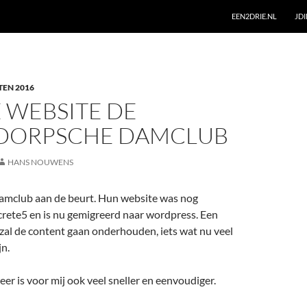
EEN2DRIE.NL
JD
TEN 2016
 WEBSITE DE
RDORPSCHE DAMCLUB
HANS NOUWENS
amclub aan de beurt. Hun website was nog
rete5 en is nu gemigreerd naar wordpress. Een
zal de content gaan onderhouden, iets wat nu veel
jn.
er is voor mij ook veel sneller en eenvoudiger.