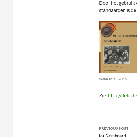
Door het gebruik 
standaarden is de 
WordPress – 2016
Zie:
http://deleid
Post
PREVIOUS POST
navigation
iot Dashboard